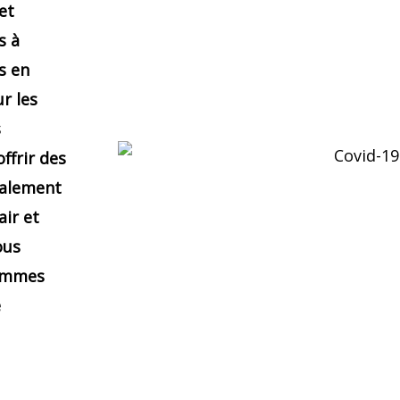
et
s à
s en
ur les
s
ffrir des
galement
air et
ous
sommes
e