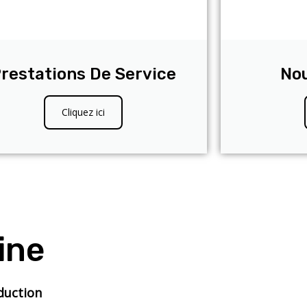
restations De Service
No
Cliquez ici
ine
duction