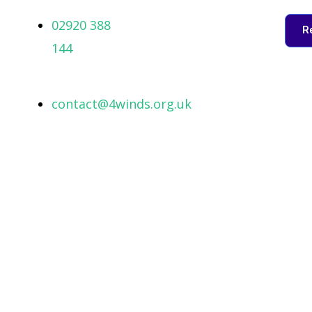
Aller
02920 388
R
au
144
contenu
contact@4winds.org.uk