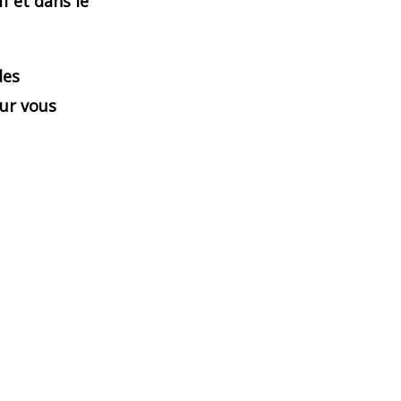
f et dans le
des
ur vous