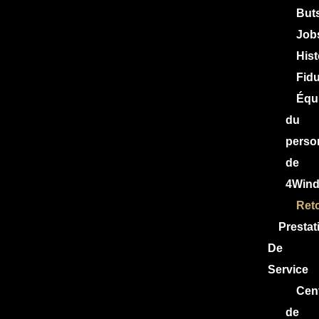
But
Job
Hist
Fidu
Équ
du
perso
de
4Win
Ret
Prestat
De
Service
Cen
de