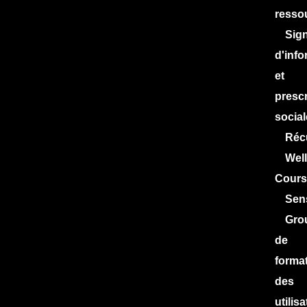
resso
Sign
d'info
et
prescr
social
Réc
Wel
Cours
Sens
Gro
de
forma
des
utilis