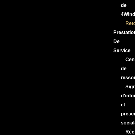
de
4Win
Ret
Prestatio
De
Service
Cen
de
resso
Sign
d'info
et
prescr
social
Réc