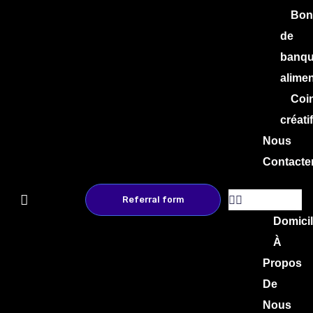
Bon
de
banq
alimen
Coi
créatif
Nous
Contacte
Referral form
Domici
À
Propos
De
Nous