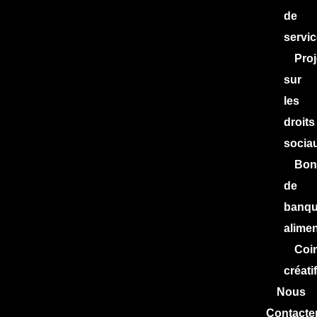
de
servic
Proj
sur
les
droits
socia
Bon
de
banq
alimen
Coi
créatif
Nous
Contacte