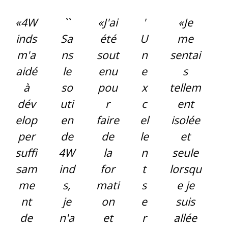
«4W
``
«J'ai
'
«Je
inds
Sa
été
U
me
m'a
ns
sout
n
sentai
aidé
le
enu
e
s
à
so
pou
x
tellem
dév
uti
r
c
ent
elop
en
faire
el
isolée
per
de
de
le
et
suffi
4W
la
n
seule
sam
ind
for
t
lorsqu
me
s,
mati
s
e je
nt
je
on
e
suis
de
n'a
et
r
allée