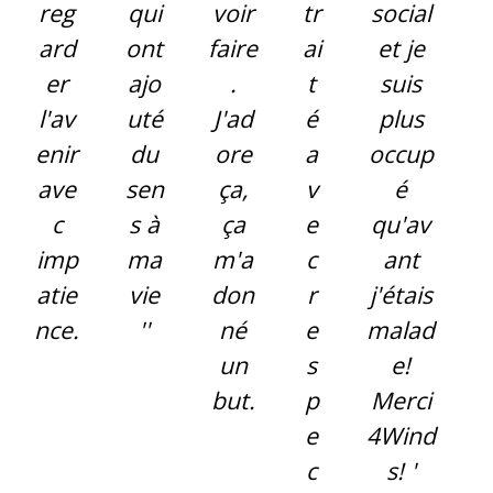
reg
qui
voir
tr
social
ard
ont
faire
ai
et je
er
ajo
.
t
suis
l'av
uté
J'ad
é
plus
enir
du
ore
a
occup
ave
sen
ça,
v
é
c
s à
ça
e
qu'av
imp
ma
m'a
c
ant
atie
vie
don
r
j'étais
nce.
''
né
e
malad
un
s
e!
but.
p
Merci
e
4Wind
c
s! '