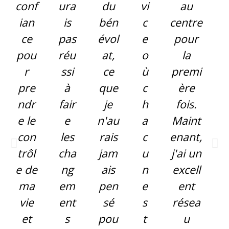
conf
ura
du
vi
au
ian
is
bén
c
centre
ce
pas
évol
e
pour
pou
réu
at,
o
la
r
ssi
ce
ù
premi
pre
à
que
c
ère
ndr
fair
je
h
fois.
e le
e
n'au
a
Maint
con
les
rais
c
enant,
trôl
cha
jam
u
j'ai un
e de
ng
ais
n
excell
ma
em
pen
e
ent
vie
ent
sé
s
résea
et
s
pou
t
u