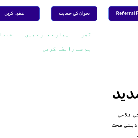
Referral 
بحران کی حمایت
عطیہ کریں
گھر
ہمارے بارے میں
خدما
ہم سے رابطہ کریں
ی فلاحی
ذہنی صحت