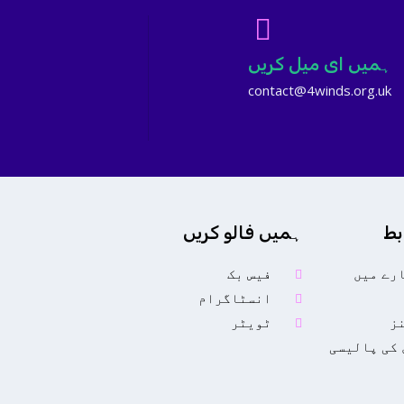
ہمیں ای میل کریں
contact@4winds.org.uk
بط
ہمیں فالو کریں
رے میں
فیس بک
انسٹاگرام
نز
ٹویٹر
کی پالیسی