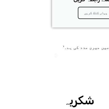
یہاں کلک کریں
'4 ونڈز کی حمایت کے بغیر
دیا ہے۔'
شکریہ