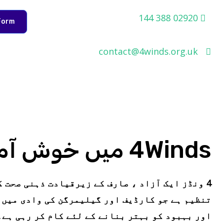
شمولات
02920 388 144
Form
ر
ائیں
contact@4winds.org.uk
4Winds میں خوش آمدید
4 ونڈز ایک آزاد ، صارف کے زیرقیادت ذہنی صحت ک
تنظیم ہے جو کارڈیف اور گیلیمرگن کی وادی میں 
اور بہبود کو بہتر بنانے کے لئے کام کر رہی ہے۔