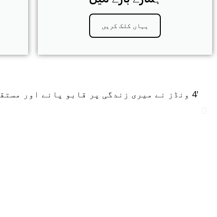
یہاں کلک کریں
'4 ونڈز نے میری زندگی پر قابو پانے اور مستقبل کے منتظر ہونے کے لئے کافی اعتماد پیدا کرنے میں میری مدد کی ہے۔'