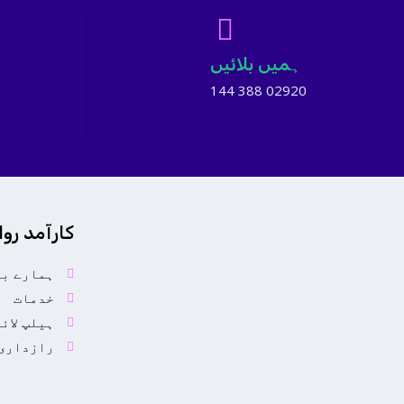
ہمیں بلائیں
02920 388 144
کارآمد روا
ہمارے با
خدمات
ہیلپ لائ
رازداری 