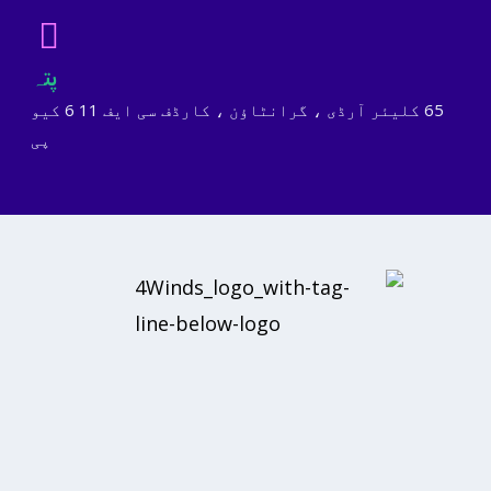
پتہ
65 کلیئر آرڈی ، گرانٹاؤن ، کارڈف سی ایف 11 6 کیو
پی