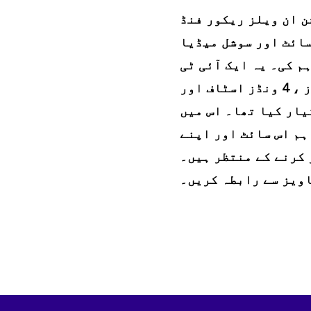
ن ان ویلز ریکور فنڈ
سائٹ اور سوشل میڈیا
م کی۔ یہ ایک آئی ٹی
کنسلٹنٹ ، ویب ڈیزائنرز ، 4 ونڈز اسٹاف اور
یار کیا تھا۔ اس میں
ہم اس سائٹ اور اپنے
 کرنے کے منتظر ہیں۔
اویز سے رابطہ کریں۔