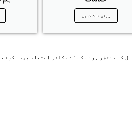
یہاں کلک کریں