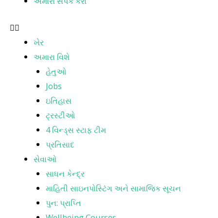
અમારો સંપર્ક કરો
ખેર
અમારા વિશે
હેતુઓ
Jobs
ઇતિહાસ
ટ્રસ્ટીઓ
4 વિન્ડ્સ સ્ટાફ ટીમ
પ્રતિસાદ
સેવાઓ
સાધન કેન્દ્ર
માહિતી સાઇનપોસ્ટિંગ અને સામાજિક સૂચન
પુન: પ્રાપ્તિ
Wellbeing Courses