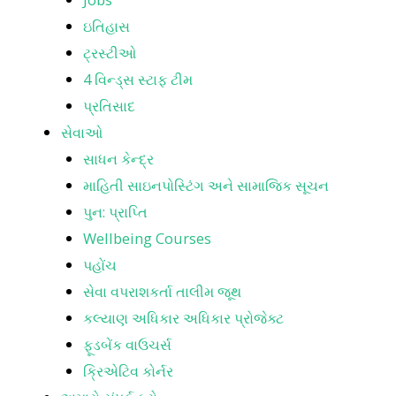
ઇતિહાસ
ટ્રસ્ટીઓ
4 વિન્ડ્સ સ્ટાફ ટીમ
પ્રતિસાદ
સેવાઓ
સાધન કેન્દ્ર
માહિતી સાઇનપોસ્ટિંગ અને સામાજિક સૂચન
પુન: પ્રાપ્તિ
Wellbeing Courses
પહોંચ
સેવા વપરાશકર્તા તાલીમ જૂથ
કલ્યાણ અધિકાર અધિકાર પ્રોજેક્ટ
ફૂડબેંક વાઉચર્સ
ક્રિએટિવ કોર્નર