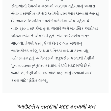
સેવાઓનો ઉપયોગ કરવાનો અનુભવ વહેંચવાનું અમારા
સેવાના સંભવિત વપરાશકર્તાઓ દ્વારા આવકારવામાં આવ્યું
છે. અમારા નિયમિત સ્વયંસેવકોમાંના એક પહેલા 4
વાઇન્ડ્સના સંપર્કમાં હતા, જ્યારે અમે માનસિક આરોગ્ય
એકમ જ્યાં તે એક દર્દી હતી ત્યાં આઉટરીચ સત્ર
ગોઠવ્યો. તેમણે કહ્યું કે લોકોને રૂબરૂ મળવાનું
સાઇનપોસ્ટ કરેલું અથવા પત્રિકા વાંચવા કરતાં વધુ
પ્રોત્સાહક હતું. 4 વિન્ડ્સને ingક્સેસ કરવાથી તેણીને
પુન recoveryપ્રાપ્ત કરવામાં કેટલી મદદ મળી છે તે
જાણીને, તેણીએ બીજાઓને પણ આવું કરવામાં મદદ
કરવા માટે પ્રેરિત લાગ્યું.
'આઉટરીચ સત્રોમાં મદદ કરવાથી મને