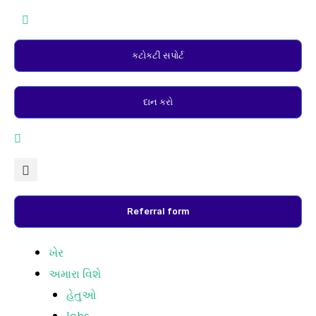
સામગ્રી
પર
જાઓ
કટોકટી સપોર્ટ
દાન કરો
Referral form
ખેર
અમારા વિશે
હેતુઓ
Jobs