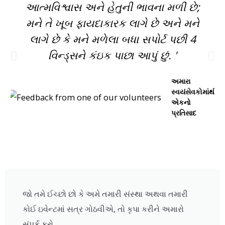
આત્મવિશ્વાસ અને હેતુની ભાવના મળી છે;
મને તે ખૂબ ફાયદાકારક લાગે છે અને મને
લાગે છે કે મને મળેલા બધા સપોર્ટ પછી 4
વિન્ડ્સને કંઇક પાછા આપું છું. '
અમારા
સ્વયંસેવકોમાંથી
એકનો
પ્રતિસાદ
જો તમે ઈચ્છો છો કે અમે તમારી સંસ્થા અથવા તમારી
કોઈ ઇવેન્ટમાં સત્ર ગોઠવીએ, તો કૃપા કરીને અમારો
સંપર્ક કરો.