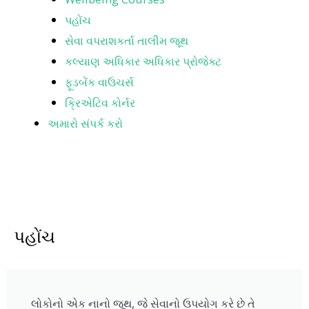
પહોંચ
સેવા વપરાશકર્તા તાલીમ જૂથ
કલ્યાણ અધિકાર અધિકાર પ્રોજેક્ટ
ફૂડબેંક વાઉચર્સ
ક્રિએટિવ કોર્નર
અમારો સંપર્ક કરો
પહોંચ
લોકોનો એક નાનો જૂથ, જે સેવાનો ઉપયોગ કરે છે તે