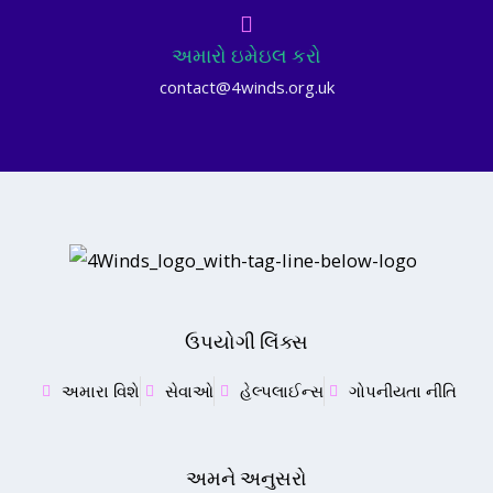
અમારો ઇમેઇલ કરો
contact@4winds.org.uk
ઉપયોગી લિંક્સ
અમારા વિશે
સેવાઓ
હેલ્પલાઈન્સ
ગોપનીયતા નીતિ
અમને અનુસરો