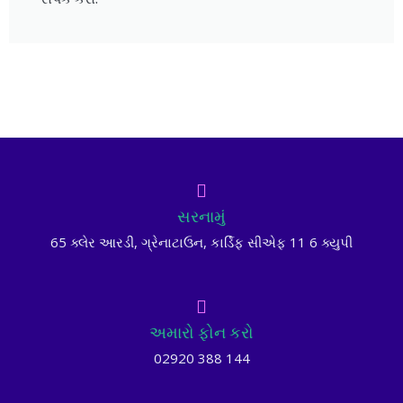
સરનામું
65 ક્લેર આરડી, ગ્રેનાટાઉન, કાર્ડિફ સીએફ 11 6 ક્યુપી
અમારો ફોન કરો
02920 388 144