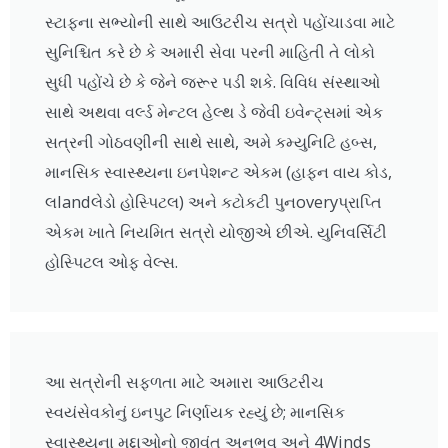
સ્ટાફના સભ્યોની સાથે આઉટરીચ સત્રો પહોંચાડવા માટે
સુનિશ્ચિત કરે છે કે અમારી સેવા પરની માહિતી તે લોકો
સુધી પહોંચે છે કે જેને જરૂર પડી શકે. વિવિધ સંસ્થાઓ
સાથે અથવા વર્લ્ડ મેન્ટલ હેલ્થ ડે જેવી ઇવેન્ટ્સમાં એક
સત્રની ગોઠવણીની સાથે સાથે, અમે કમ્યુનિટિ હબ્સ,
માનસિક સ્વાસ્થ્યના ઇનપેશન્ટ એકમ (હાફન વાય કોડ,
લlandલેડો હોસ્પિટલ) અને કટોકટી પુનoveryપ્રાપ્તિ
એકમ ખાતે નિયમિત સત્રો યોજીએ છીએ. યુનિવર્સિટી
હોસ્પિટલ ઓફ વેલ્સ.
આ સત્રોની સફળતા માટે અમારા આઉટરીચ
સ્વયંસેવકોનું ઇનપુટ નિર્ણાયક રહ્યું છે; માનસિક
સ્વાસ્થ્યના મુદ્દાઓનો જીવંત અનુભવ અને 4Winds