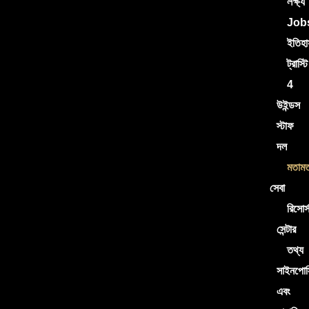
লক্ষ্য
Job
ইতিহা
ট্রাস্টি
4
উইন্ডস
স্টাফ
দল
মতাম
সেবা
রিসোর্
সেন্টার
তথ্য
সাইনপোস্
এবং