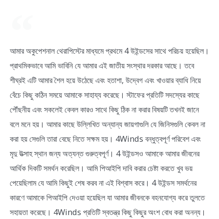
আমার অকুপেশনাল থেরাপিস্টের মাধ্যমে প্রথমে 4 উইন্ডসের সাথে পরিচয় হয়েছিল।
প্রাথমিকভাবে আমি ভাবিনি যে আমার এই জাতীয় সংস্থার দরকার আছে। তবে
শীঘ্রই এটি আমার শৈল হয়ে উঠেছে এবং হতাশা, উদ্বেগ এবং খাওয়ার ব্যাধি নিয়ে
বেঁচে কিছু কঠিন সময়ে আমাকে সাহায্য করেছে। স্টাফের প্রতিটি সদস্যের কাছে
পৌঁছনীয় এবং সকলেই কেবল কারও সাথে কিছু ঠিক না করার বিষয়টি তখনই জানে
বলে মনে হয়। আমার কাছে উল্লিখিত অন্যান্য জায়গাগুলি যে জিনিসগুলি কেবল না
করা হয় সেগুলি তারা বেছে নিতে সক্ষম হয়। 4Winds বন্ধুত্বপূর্ণ পরিবেশ এবং
মৃদু উত্সাহ স্থান জন্য অত্যন্ত গুরুত্বপূর্ণ। 4 উইন্ডসও আমাকে আমার জীবনের
আর্থিক দিকটি সমর্থন করেছিল। আমি পিআইপি দাবি করার চেষ্টা করতে খুব ভয়
পেয়েছিলাম যে আমি কিছুই শেষ করব না এই বিশ্বাস করে। 4 উইন্ডস সমর্থনের
কারণে আমাকে পিআইপি দেওয়া হয়েছিল যা আমার জীবনকে বহনযোগ্য করে তুলতে
সহায়তা করেছে। 4Winds প্রতিটি স্বতন্ত্র কিছু কিছুর অংশ বোধ করা অনন্য।