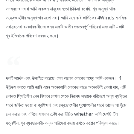
সদস্যদের দ্বারা আমি একজন মানুষের মতো চিকিত্সা করেছি, খুব অসুস্থ থাকা
সত্ত্বেও হাঁটার অসুস্থতার মতো নয়। আমি মনে করি কার্ডিফের 4Winds মানসিক
স্বাস্থ্যসেবা ব্যবহারকারীদের জন্য একটি অতীব গুরুত্বপূর্ণ পরিষেবা এবং এটি একটি
খুব ইতিবাচক পরিবেশ সরবরাহ করে।
দলটি সমর্থন এবং উত্সাহিত করেছে এমন অনেক লোকের মধ্যে আমি একজন। 4
উইন্ডস বলতে আমি জানি এমন অনেকগুলি লোকের কাছে অনেকটাই বোঝা যায়, এটি
কোনও স্থিতিশীল বেস হিসাবে যেখান থেকে নিরাপদ সহায়ক পরিবেশে অন্য ব্যক্তির
সাথে জড়িত হওয়া বা প্রশিক্ষণ এবং স্বেচ্ছাসেবীর সুযোগগুলির সাথে তাদের পা খুঁজে
বের করার এবং এগিয়ে যাওয়ার চেষ্টা করা উচিত whether আমি দেখছি টিম
যত্নশীল, খুব ব্যবহারকারী-বান্ধব পরিষেবা বজায় রাখতে কঠোর পরিশ্রম করছে।