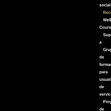
social
Rec
Wel
Cours
Sup
a
Gru
de
forma
para
usuar
de
servic
Pro
de