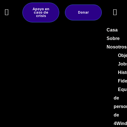
Ir
Apoyo en
al
caso de
Donar
crisis
contenido
Casa
Sobre
Nosotros
Obje
Job
Hist
Fid
Equ
de
perso
de
4Win