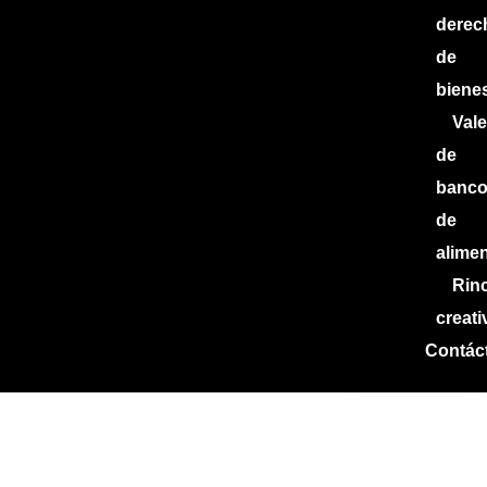
derec
de
biene
Val
de
banc
de
alime
Rin
creati
Contác