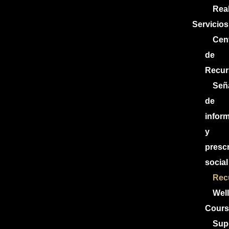
Rea
Servicios
Cen
de
Recur
Señ
de
infor
y
presc
social
Rec
Wel
Cours
Sup