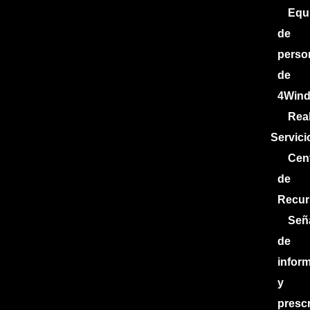
Equ
de
perso
de
4Win
Rea
Servici
Cen
de
Recur
Señ
de
infor
y
presc