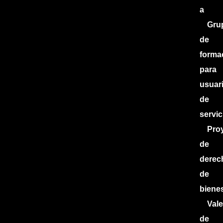
a
Gru
de
forma
para
usuar
de
servic
Pro
de
derec
de
biene
Val
de