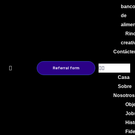
banc
de
alime
Rin
creati
Contácte
Referral form
Casa
Sobre
Nosotros
Obje
Job
Hist
Fid